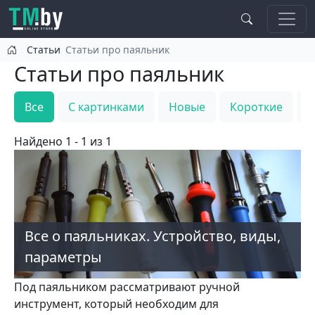
Перейти к основному содержанию
Статьи
Статьи про паяльник
Статьи про паяльник
Все
С картинками
Новые
Короткие
Т
Найдено 1 - 1 из 1
Все о паяльниках. Устройство, виды,
параметры
Под паяльником рассматривают ручной
инструмент, который необходим для