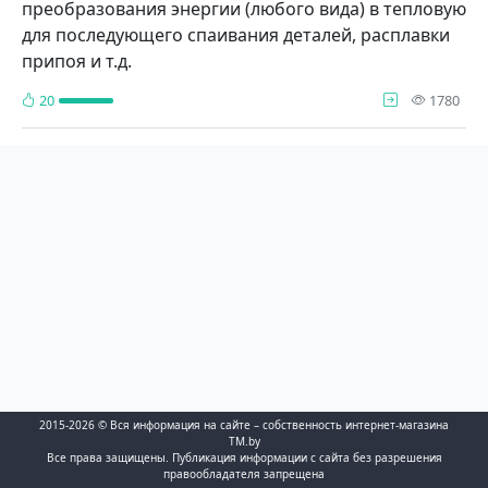
преобразования энергии (любого вида) в тепловую
для последующего спаивания деталей, расплавки
припоя и т.д.
про
20
1780
2015-2026 © Вся информация на сайте – собственность интернет-магазина
TM.by
Все права защищены. Публикация информации с сайта без разрешения
правообладателя запрещена