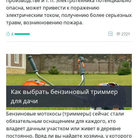
производстве и т. п. Электротехника потенциально
опасна, может привести к поражению
электрическим током, получению более серьезных
травм, возникновению пожара.
про
4
2721
Как выбрать бензиновый триммер
для дачи
Бензиновые мотокосы (триммеры) сейчас стали
обязательным оснащением для каждого, кто
владеет дачным участком или живет в деревне
постоянно. Вряд ли вы найдете хозяина, у которого