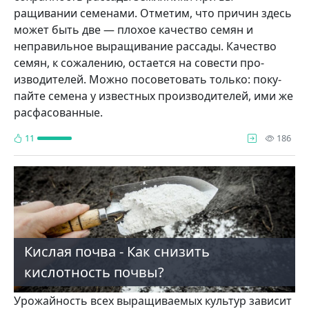
ращивании семенами. Отметим, что причин здесь
может быть две — плохое качество семян и
неправильное выращи­вание рассады. Качест­во
семян, к сожалению, остается на совести про­
изводителей. Можно по­советовать только: поку­
пайте семена у известных производителей, ими же
расфасованные.
про
11
186
Кислая почва - Как снизить
кислотность почвы?
Урожайность всех выращиваемых культур зависит