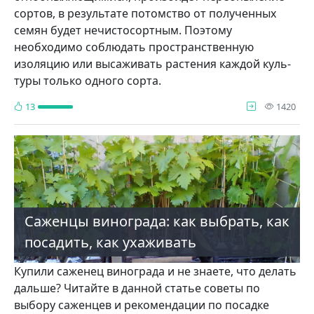
сортов, в результате потом­ство от полученных
семян будет нечис­тосортным. Поэтому
необходимо со­блюдать пространственную
изоляцию или высаживать растения каждой куль­
туры только одного сорта.
про
13
1420
Саженцы винограда: как выбрать, как
посадить, как ухаживать
Купили саженец винограда и не знаете, что делать
дальше? Читайте в данной статье советы по
выбору саженцев и рекомендации по посадке