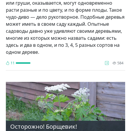
или гру­ши, оказывается, могут одно­временно
расти разные и по цвету, и по форме плоды. Такое
чудо-диво — дело ру­котворное. Подобные деревья
может иметь в своем саду каждый. Опытные
садоводы давно уже удивля­ют своими деревьями,
многие из которых можно на­звать садами: есть
здесь и два в одном, и по 3, 4, 5 разных сортов на
одном дереве.
про
11
584
Осторожно! Борщевик!