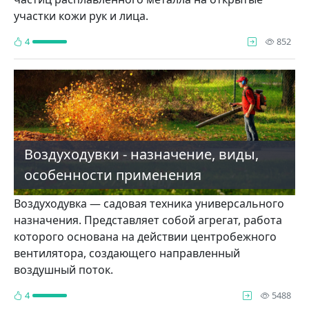
участки кожи рук и лица.
про
4
852
Воздуходувки - назначение, виды,
особенности применения
Воздуходувка — садовая техника универсального
назначения. Представляет собой агрегат, работа
которого основана на действии центробежного
вентилятора, создающего направленный
воздушный поток.
про
4
5488