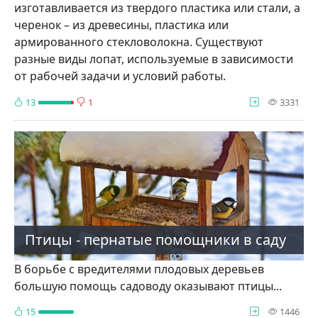
изготавливается из твердого пластика или стали, а
черенок – из древесины, пластика или
армированного стекловолокна. Существуют
разные виды лопат, используемые в зависимости
от рабочей задачи и условий работы.
про
13
1
3331
Птицы - пернатые помощники в саду
В борьбе с вредителями плодо­вых деревьев
большую помощь са­доводу оказывают птицы...
про
15
1446