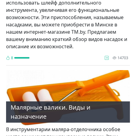
использовать шлейф дополнительного
инструмента, увеличивая его функциональные
возможности. Эти приспособления, называемые
насадками, вы можете приобрести в Минске в
нашем интернет-магазине TM.by. Предлагаем
вашему вниманию краткий обзор видов насадок и
описание их возможностей.
про
8
14703
Малярные валики. Виды и
назначение
В инструментарии маляра-отделочника особое