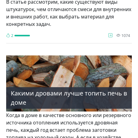
В статье рассмотрим, какие существуют виды
штукатурок, чем отличаются смеси для внутренних
и внешних работ, как выбрать материал для
конкретных задач.
про
2
1074
Какими дровами лучше топить печь в
доме
Когда в доме в качестве основного или резервного
источника отопления используется дровяная
печь, каждый год встает проблема заготовки
топлива на холодный сезон. А если в хозяйстве