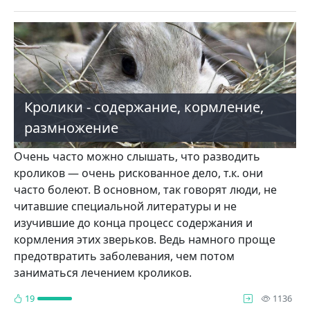
Кролики - содержание, кормление,
размножение
Очень часто можно слышать, что разводить
кроликов — очень риско­ванное дело, т.к. они
часто болеют. В основном, так говорят люди, не
чи­тавшие специальной литературы и не
изучившие до конца процесс со­держания и
кормления этих зверьков. Ведь намного проще
предотвратить заболевания, чем потом
заниматься лечением кроликов.
про
19
1136