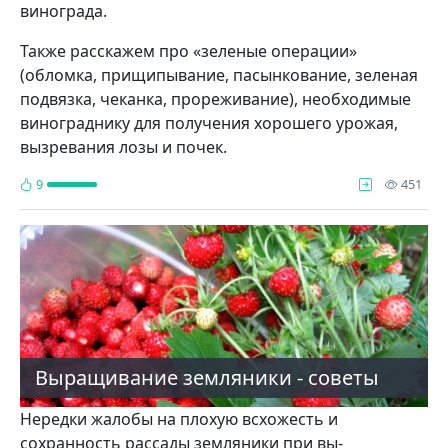
винограда.
Также расскажем про «зеленые операции»
(обломка, прищипывание, пасынкование, зеленая
подвязка, чеканка, прореживание), необходимые
винограднику для получения хорошего урожая,
вызревания лозы и почек.
про
9
451
Выращивание земляники - советы
Нередки жа­лобы на плохую всхо­жесть и
сохранность рас­сады земляники при вы­