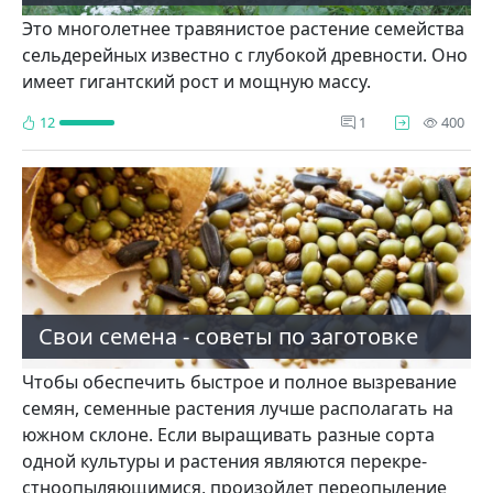
Это многолетнее травянистое растение семейства
сельдерейных известно с глубокой древности. Оно
имеет гигантский рост и мощную массу.
про
12
1
400
Свои семена - советы по заготовке
Чтобы обеспечить быстрое и полное вызревание
семян, семенные растения лучше располагать на
южном склоне. Если выращивать разные сорта
одной культуры и растения являются перекре­
стноопыляющимися, произойдет пере­опыление