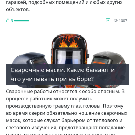
гаражей, подсобных помещений и любых других
объектов.
про
3
1007
Сварочные маски. Какие бывают и
что учитывать при выборе?
Сварочные работы относятся к особо опасным. В
процессе работник может получить
производственную травму глаз, головы. Поэтому
во время сверки обязательно ношение сварочных
масок, которые служат барьером от теплового и
светового излучения, предотвращают попадание
частиц расплавленного металла на открытые