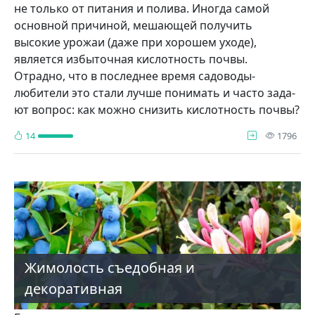
не только от пита­ния и полива. Иногда самой
основ­ной причиной, мешающей получить
высокие урожаи (даже при хорошем уходе),
является избыточная кислот­ность почвы.
Отрадно, что в послед­нее время садоводы-
любители это стали лучше понимать и часто зада­
ют вопрос: как можно снизить кис­лотность почвы?
про
14
1796
Жимолость съедобная и
декоративная