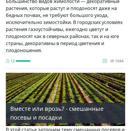
Большинство видов жи­молости — декоративные
растения, которые растут и плодоносят даже на
бедных почвах, не требуют боль­шого ухода,
исключитель­но зимостойки. В городских условиях
рас­тения газоустойчивы, еже­годно цветут и
плодоносят как в северных районах, так и на юге
страны, деко­ративны в период цветения и
плодоношения.
про
12
1044
Вместе или врозь? - смешанные
посевы и посадки
В этой статье затронем тему смешанных посевов и