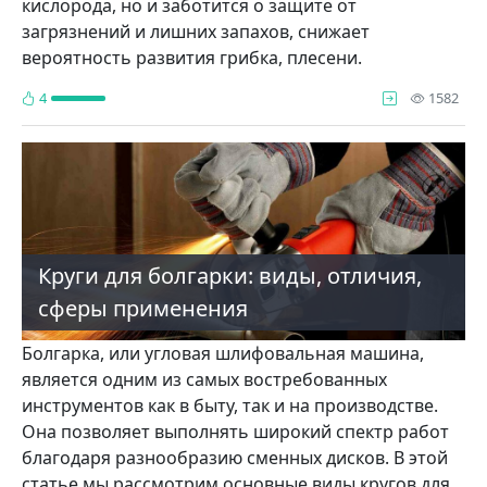
кислорода, но и заботится о защите от
загрязнений и лишних запахов, снижает
вероятность развития грибка, плесени.
про
4
1582
Круги для болгарки: виды, отличия,
сферы применения
Болгарка, или угловая шлифовальная машина,
является одним из самых востребованных
инструментов как в быту, так и на производстве.
Она позволяет выполнять широкий спектр работ
благодаря разнообразию сменных дисков. В этой
статье мы рассмотрим основные виды кругов для