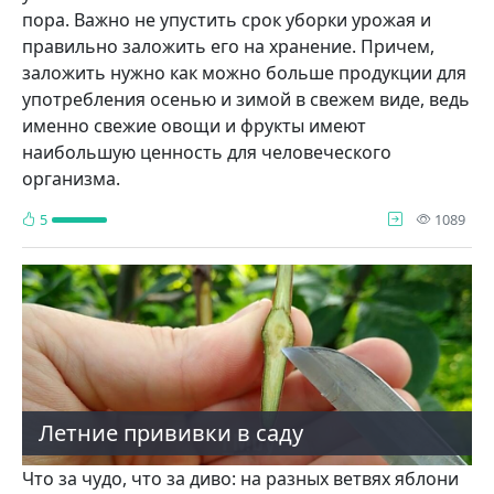
пора. Важно не упустить срок уборки урожая и
правильно заложить его на хранение. Причем,
заложить нужно как можно больше продукции для
употребления осе­нью и зимой в свежем виде, ведь
именно свежие ово­щи и фрукты имеют
наибольшую ценность для чело­веческого
организма.
про
5
1089
Летние прививки в саду
Что за чудо, что за диво: на разных ветвях яблони