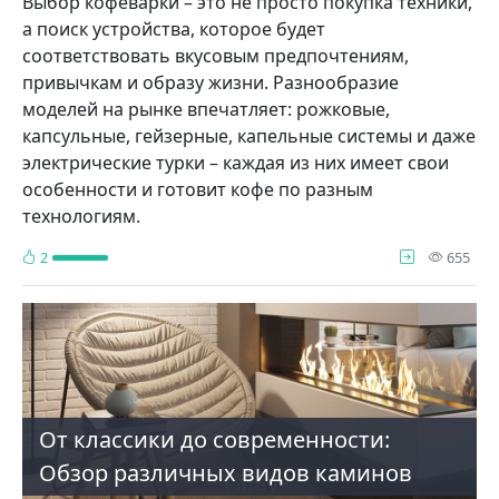
Выбор кофеварки – это не просто покупка техники,
а поиск устройства, которое будет
соответствовать вкусовым предпочтениям,
привычкам и образу жизни. Разнообразие
моделей на рынке впечатляет: рожковые,
капсульные, гейзерные, капельные системы и даже
электрические турки – каждая из них имеет свои
особенности и готовит кофе по разным
технологиям.
про
2
655
От классики до современности:
Обзор различных видов каминов