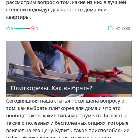
рассмотрим вопрос о том, какие из них в лучшей
степени подойдут для частного дома или
квартиры.
про
3
1
7338
Плиткорезы. Как выбрать?
Сегодняшняя наша статья посвящена вопросу о
том, как выбрать плиткорез для дома и что это
вообще такое, какие типы инструмента бывают, а
также о полезных и бесполезных опциях, которые
влияют на его цену. Купить такое приспособление
в Республике Беларусь вы можете в нашем