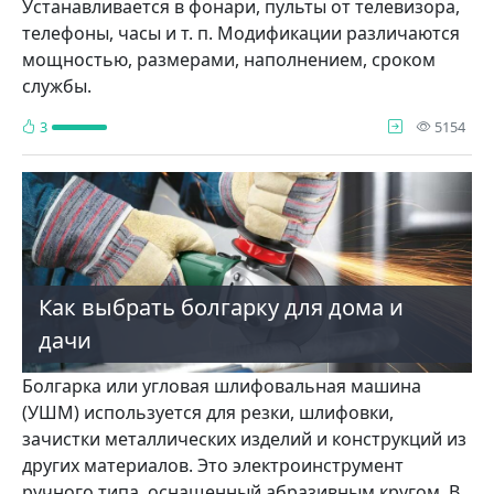
Устанавливается в фонари, пульты от телевизора,
телефоны, часы и т. п. Модификации различаются
мощностью, размерами, наполнением, сроком
службы.
про
3
5154
Как выбрать болгарку для дома и
дачи
Болгарка или угловая шлифовальная машина
(УШМ) используется для резки, шлифовки,
зачистки металлических изделий и конструкций из
других материалов. Это электроинструмент
ручного типа, оснащенный абразивным кругом. В