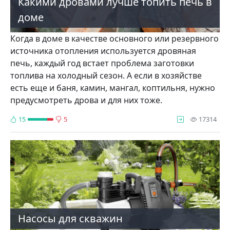
Какими дровами лучше топить печь в
доме
Когда в доме в качестве основного или резервного
источника отопления используется дровяная
печь, каждый год встает проблема заготовки
топлива на холодный сезон. А если в хозяйстве
есть еще и баня, камин, мангал, коптильня, нужно
предусмотреть дрова и для них тоже.
про
15
5
17314
Насосы для скважин