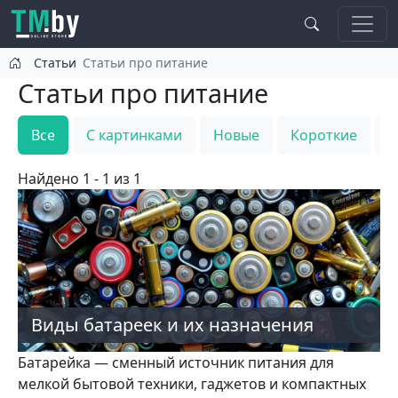
Перейти к основному содержанию
Статьи
Статьи про питание
Статьи про питание
Все
С картинками
Новые
Короткие
Т
Найдено 1 - 1 из 1
Виды батареек и их назначения
Батарейка — сменный источник питания для
мелкой бытовой техники, гаджетов и компактных