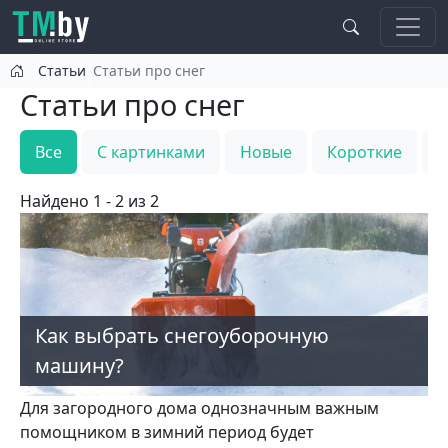
Перейти к основному содержанию
Статьи
Статьи про снег
Статьи про снег
Все
С картинками
Новые
Короткие
Т
Найдено 1 - 2 из 2
Как выбрать снегоуборочную
машину?
Для загородного дома однозначным важным
помощником в зимний период будет