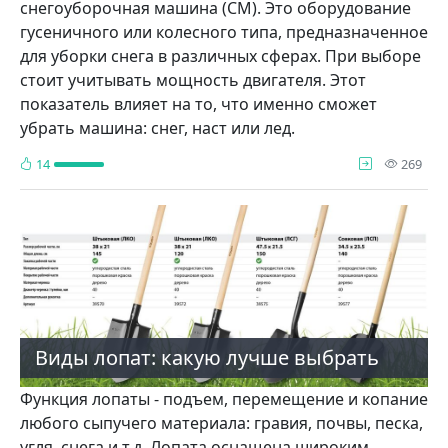
снегоуборочная машина (СМ). Это оборудование
гусеничного или колесного типа, предназначенное
для уборки снега в различных сферах. При выборе
стоит учитывать мощность двигателя. Этот
показатель влияет на то, что именно сможет
убрать машина: снег, наст или лед.
про
14
269
Виды лопат: какую лучше выбрать
Функция лопаты - подъем, перемещение и копание
любого сыпучего материала: гравия, почвы, песка,
угля, снега и т.д. Лопата оснащена широким