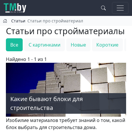
Перейти к основному содержанию
Статьи
Статьи про стройматериал
Статьи про стройматериалы
Все
С картинками
Новые
Короткие
Т
Найдено 1 - 1 из 1
Какие бывают блоки для
строительства
Изобилие материалов требует знаний о том, какой
блок выбрать для строительства дома.