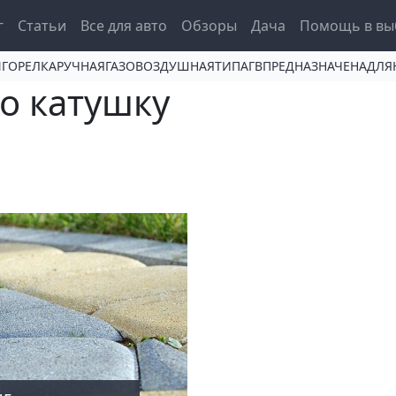
igation
г
Статьи
Все для авто
Обзоры
Дача
Помощь в вы
ANГОРЕЛКАРУЧНАЯГАЗОВОЗДУШНАЯТИПАГВПРЕДНАЗНАЧЕНАД
ро катушку