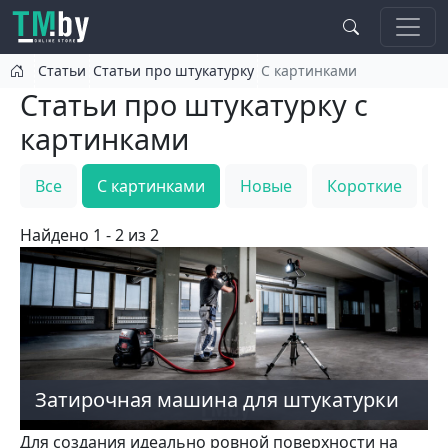
Перейти к основному содержанию
Статьи
Статьи про штукатурку
С картинками
Статьи про штукатурку с
картинками
Все
С картинками
Новые
Короткие
Т
Найдено 1 - 2 из 2
Затирочная машина для штукатурки
Для создания идеально ровной поверхности на