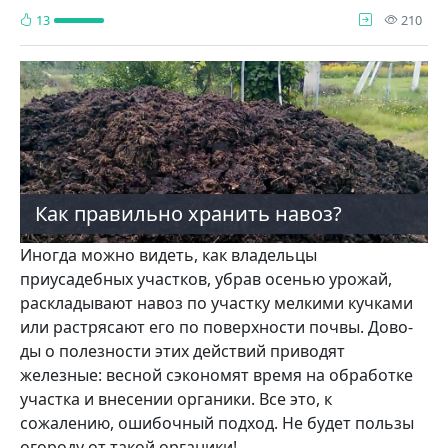
про
13
210
Как правильно хранить навоз?
Иногда можно видеть, как владель­цы
приусадебных участков, убрав осе­нью урожай,
раскладывают навоз по участку мелкими кучками
или растря­сают его по поверхности почвы. Дово­
ды о полезности этих действий при­водят
железные: весной сэкономят время на обработке
участка и внесе­нии органики. Все это, к
сожалению, ошибочный подход. Не будет поль­зы
огороду от такой органики!