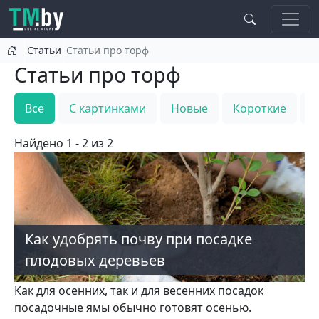
Перейти к основному содержанию
Статьи
Статьи про торф
Статьи про торф
Все
С картинками
Новые
Короткие
Т
Найдено 1 - 2 из 2
Как удобрять почву при посадке
плодовых деревьев
Как для осенних, так и для весенних посадок
посадочные ямы обычно готовят осенью.