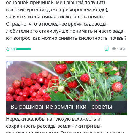
основ­ной причиной, мешающей получить
высокие урожаи (даже при хорошем уходе),
является избыточная кислот­ность почвы.
Отрадно, что в послед­нее время садоводы-
любители это стали лучше понимать и часто зада­
ют вопрос: как можно снизить кис­лотность почвы?
про
14
1764
Выращивание земляники - советы
Нередки жа­лобы на плохую всхо­жесть и
сохранность рас­сады земляники при вы­
ращивании семенами. Отметим, что причин здесь