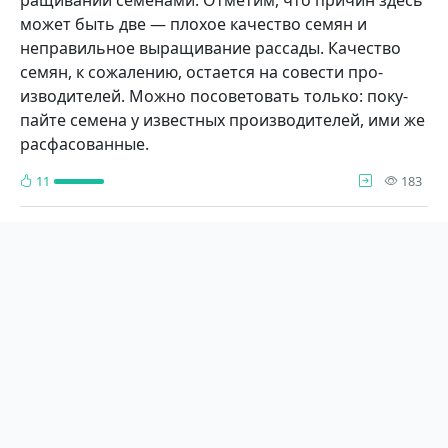
может быть две — плохое качество семян и
неправильное выращи­вание рассады. Качест­во
семян, к сожалению, остается на совести про­
изводителей. Можно по­советовать только: поку­
пайте семена у известных производителей, ими же
расфасованные.
про
11
183