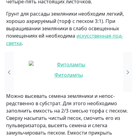
четыре-пять настоящих лис­точков.
Грунт для рассады земляники необходим легкий,
хорошо аэ­рируемый (торф с песком 3:1). При
выращивании зем­ляники в слабо освещен­ных
помещениях ей необ­ходима
искусственная под­
светка
.
Фитолампы
Можно высевать се­мена земляники и непос­
редственно в субстрат. Для этого необходимо
запол­нить емкость на 2/3 сме­сью торфа с песком.
Свер­ху насыпать чистый песок, смочить его из
пульвери­затора, высеять семена и слегка
замульчировать песком. Емкости прикрыть