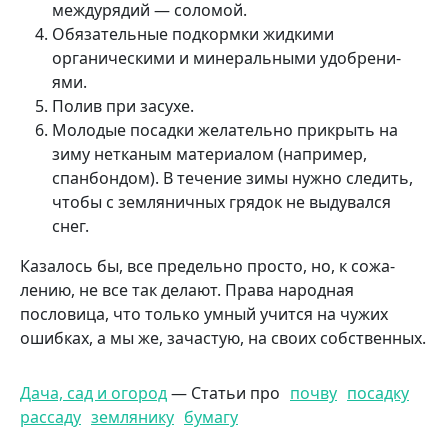
междурядий — со­ломой.
Обязательные подкормки жид­кими
органическими и минеральными удобрени­
ями.
Полив при засухе.
Моло­дые посадки желательно прикрыть на
зиму нетканым материалом (например,
спанбондом). В течение зи­мы нужно следить,
чтобы с земляничных грядок не вы­дувался
снег.
Казалось бы, все пре­дельно просто, но, к сожа­
лению, не все так делают. Права народная
послови­ца, что только умный учится на чужих
ошибках, а мы же, зачастую, на своих собственных.
Дача, сад и огород
— Статьи про
почву
посадку
рассаду
землянику
бумагу