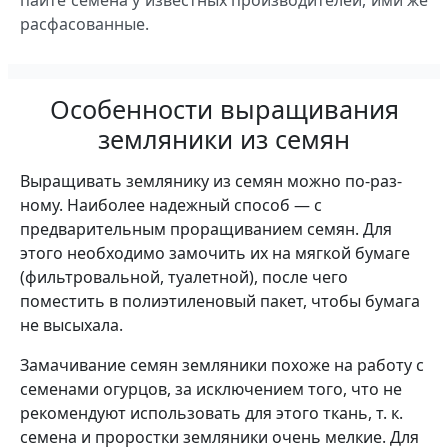
пайте семена у известных производителей, ими же
расфасованные.
Особенности выращивания
земляники из семян
Выращивать земляни­ку из семян можно по-раз­
ному. Наиболее надежный способ — с
предварительным проращиванием семян. Для
этого необ­ходимо замочить их на мягкой бумаге
(филь­тровальной, туалетной), после чего
поместить в полиэтиленовый пакет, чтобы бумага
не высыха­ла.
Замачивание семян земляники похоже на ра­боту с
семенами огурцов, за исключением того, что не
рекомендуют исполь­зовать для этого ткань, т. к.
семена и проростки зем­ляники очень мелкие. Для