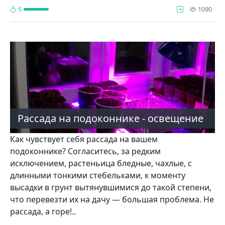
про
5
1090
Рассада на подоконнике - освещение
Как чувствует себя рассада на вашем
подоконнике? Согласитесь, за редким
исключением, растень­ица бледные, чахлые, с
длинными тонкими стебельками, к моменту
высадки в грунт вытянувшимися до такой степени,
что перевезти их на дачу — большая проблема. Не
рас­сада, а горе!..