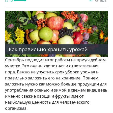
про
10
1073
Как правильно хранить урожай
Сентябрь подводит итог работы на приусадебном
участке. Это очень хлопотная и ответственная
пора. Важно не упустить срок уборки урожая и
правильно заложить его на хранение. Причем,
заложить нужно как можно больше продукции для
употребления осе­нью и зимой в свежем виде, ведь
именно свежие ово­щи и фрукты имеют
наибольшую ценность для чело­веческого
организма.