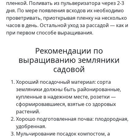
пленкой. Поливать из пуль­веризатора через 2-3
дня. По мере появления всхо­дов их необходимо
провет­ривать, приоткрывая плен­ку на несколько
часов в день. Остальной уход за расса­дой — как и
при первом способе выращи­вания.
Рекомендации по
выращиванию земляники
садовой
Хороший посадочный материал: сор­та
земляники должны быть районированные,
куплен­ные в надежном месте, ро­зетки —
сформировавши­еся, взятые со здоровых
растений.
Хорошо подготовленная почва: пло­дородная,
удобренная.
Муль­чирование посадок компо­стом, а