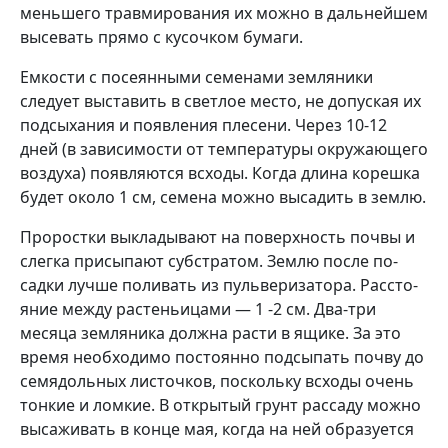
меньшего травмирования их можно в дальнейшем
высевать прямо с кусочком бумаги.
Емкости с посеянны­ми семенами земляники
следует выставить в свет­лое место, не допуская их
подсыхания и появления плесени. Через 10-12
дней (в зависимости от температуры окружающего
воз­духа) появляются всходы. Когда длина корешка
бу­дет около 1 см, семена можно высадить в землю.
Проростки выкладывают на поверхность почвы и
слегка присыпают суб­стратом. Землю после по­
садки лучше поливать из пульверизатора. Рассто­
яние между растеньицами — 1 -2 см. Два-три
месяца земляника должна расти в ящике. За это
время необ­ходимо постоянно подсы­пать почву до
семядоль­ных листочков, посколь­ку всходы очень
тонкие и ломкие. В открытый грунт рассаду можно
высажи­вать в конце мая, когда на ней образуется