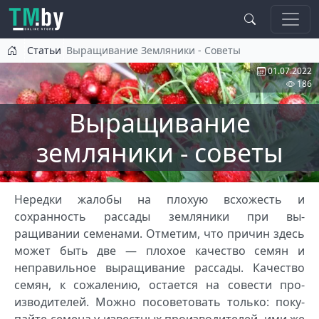
Перейти к основному содержанию
Статьи
Выращивание Земляники - Советы
01.07.2022
186
Выращивание
земляники - советы
Нередки жа­лобы на плохую всхо­жесть и
сохранность рас­сады земляники при вы­
ращивании семенами. Отметим, что причин здесь
может быть две — плохое качество семян и
неправильное выращи­вание рассады. Качест­во
семян, к сожалению, остается на совести про­
изводителей. Можно по­советовать только: поку­