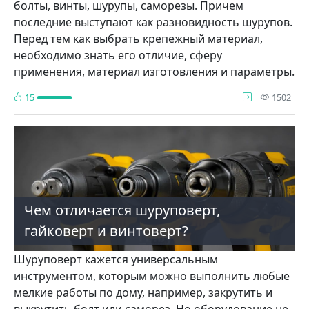
болты, винты, шурупы, саморезы. Причем
последние выступают как разновидность шурупов.
Перед тем как выбрать крепежный материал,
необходимо знать его отличие, сферу
применения, материал изготовления и параметры.
про
15
1502
Чем отличается шуруповерт,
гайковерт и винтоверт?
Шуруповерт кажется универсальным
инструментом, которым можно выполнить любые
мелкие работы по дому, например, закрутить и
выкрутить болт или саморез. Но оборудование не