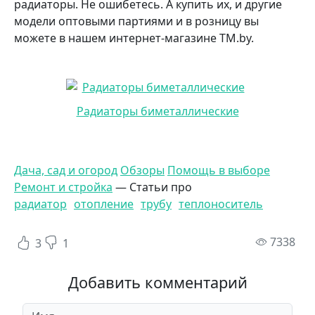
радиаторы. Не ошибетесь. А купить их, и другие
модели оптовыми партиями и в розницу вы
можете в нашем интернет-магазине TM.by.
Радиаторы биметаллические
Дача, сад и огород
Обзоры
Помощь в выборе
Ремонт и стройка
— Статьи про
радиатор
отопление
трубу
теплоноситель
пр
7338
3
1
Добавить комментарий