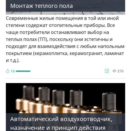
Монтаж теплого пола
Современные жилые помещения в той или иной
степени содержат отопительные приборы. Все
чаще потребители останавливают выбор на
теплых полах (ТП), поскольку они эстетичны и
подходят для взаимодействия с любым напольным
покрытием (керамоплитка, керамогранит, ламинат
и т.д.).
про
19
379
Автоматический воздухоотводчик,
назначение и принцип действия