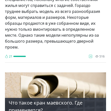
жилья могут справиться с задачей. Гораздо
труднее выбрать модель из всего разнообразия
форм, материалов и размеров. Некоторые
образцы продаются в уже собранном виде, их
нужно только вмонтировать в определенном
месте. Однако такие модели непопулярны из-за
большого размера, превышающего дверной
проем.
про
21
516
Что такое кран маевского. Где
применяется?