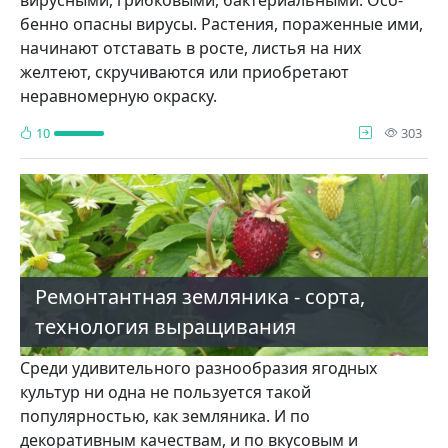
бенно опасны вирусы. Растения, пораженные ими,
на­чинают отставать в росте, листья на них
желтеют, скру­чиваются или приобретают
неравномерную окраску.
про
10
303
Ремонтантная земляника - сорта,
технология выращивания
Среди удивительного разнообразия ягодных
культур ни одна не пользуется такой
популярностью, как земляника. И по
декоративным качествам, и по вку­совым и