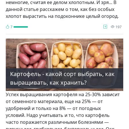
немногие, считая ее делом хлопотным. И зря... В
данной статье рас­скажем о том, как без особых
хлопот вырастить на подо­коннике целый огород.
про
7
197
Картофель - какой сорт выбрать, как
выращивать, как хранить?
Успех выращива­ния картофеля на 25-30% зависит
от се­менного материала, еще на 25% — от
удобрений и толь­ко на 8% — от погодных
условий. Надо учитывать и то, что картофель
часто поражается различными болезня­ми —
вирусными, грибковыми, бактериальными. Осо­