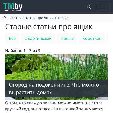
Перейти к основному содержанию
Статьи
Статьи про ящик
Старые
Старые статьи про ящик
Все
С картинками
Новые
Короткие
Т
Найдено 1 - 3 из 3
Огород на подоконнике. Что можно
вырастить дома?
О том, что свежую зелень можно иметь на столе
круглый год, знают все. Но выгонкой занимаются