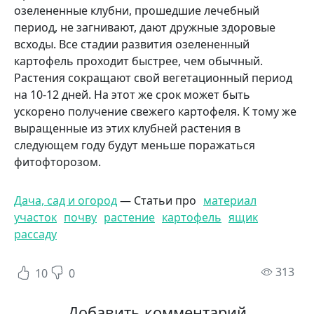
озелененные клубни, про­шедшие лечебный
период, не загни­вают, дают дружные здоровые
всхо­ды. Все стадии развития озелененный
картофель проходит быстрее, чем обычный.
Растения сокращают свой вегетационный период
на 10-12 дней. На этот же срок может быть
ускорено получение свежего картофеля. К тому же
выращенные из этих клубней рас­тения в
следующем году будут мень­ше поражаться
фитофторозом.
Дача, сад и огород
— Статьи про
материал
участок
почву
растение
картофель
ящик
рассаду
пр
313
10
0
Добавить комментарий