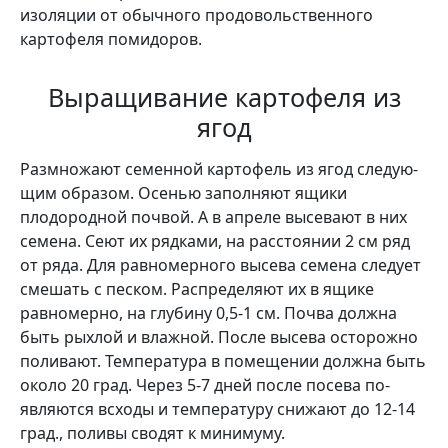
изоляции от обычно­го продовольственного
картофеля помидоров.
Выращивание картофеля из
ягод
Размножают семенной картофель из ягод следую­
щим образом. Осенью за­полняют ящики
плодород­ной почвой. А в апреле высе­вают в них
семена. Сеют их рядками, на расстоянии 2 см ряд
от ряда. Для равномер­ного высева семена следует
смешать с песком. Распре­деляют их в ящике
равно­мерно, на глубину 0,5-1 см. Почва должна
быть рыхлой и влажной. После высева ос­торожно
поливают. Темпе­ратура в помещении должна быть
около 20 град. Через 5-7 дней после посева по­
являются всходы и темпе­ратуру снижают до 12-14
град., поливы сводят к ми­нимуму.