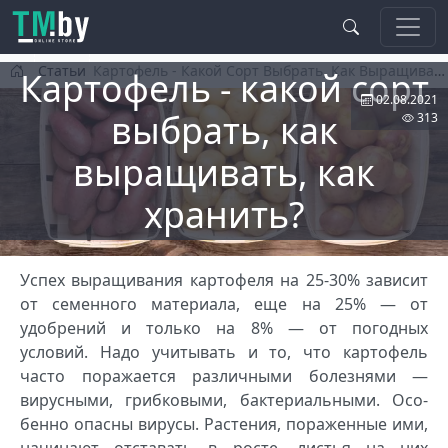
Перейти к основному содержанию
Статьи
Картофель - Какой Сорт Выбрать, Как Выращивать, Как Хранить?
Картофель - какой сорт
02.08.2021
выбрать, как
313
выращивать, как
хранить?
Успех выращива­ния картофеля на 25-30% зависит
от се­менного материала, еще на 25% — от
удобрений и толь­ко на 8% — от погодных
условий. Надо учитывать и то, что картофель
часто поражается различными болезня­ми —
вирусными, грибковыми, бактериальными. Осо­
бенно опасны вирусы. Растения, пораженные ими,