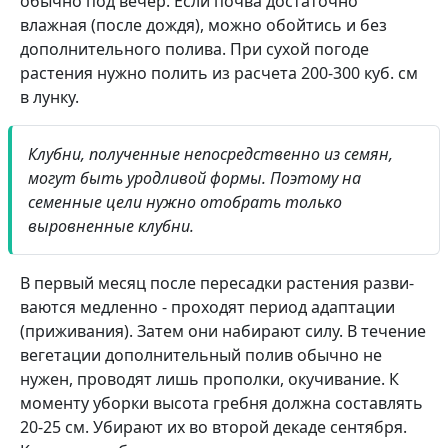
обычно под вечер. Если почва доста­точно
влажная (после дож­дя), можно обойтись и без
дополнительного полива. При сухой погоде
растения нужно полить из расчета 200-300 куб. см
в лунку.
Клубни, полу­ченные непос­редственно из се­мян,
могут быть уродливой фор­мы. Поэтому на
семенные цели нужно отобрать только
выровнен­ные клубни.
В первый месяц после пересадки растения разви­
ваются медленно - прохо­дят период адаптации
(приживания). Затем они набирают силу. В течение
вегетации дополнительный полив обычно не
нужен, про­водят лишь прополки, окучи­вание. К
моменту уборки вы­сота гребня должна состав­лять
20-25 см. Убирают их во второй декаде сентября.