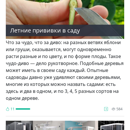
Летние прививки в саду
Что за чудо, что за диво: на разных ветвях яблони
или гру­ши, оказывается, могут одно­временно
расти разные и по цвету, и по форме плоды. Такое
чудо-диво — дело ру­котворное. Подобные деревья
может иметь в своем саду каждый. Опытные
садоводы давно уже удивля­ют своими деревьями,
многие из которых можно на­звать садами: есть
здесь и два в одном, и по 3, 4, 5 разных сортов на
одном дереве.
про
11
584