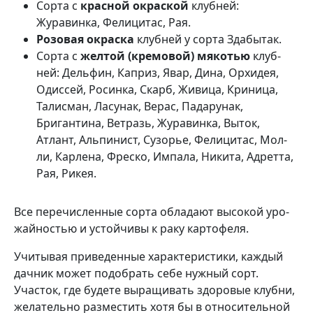
Сорта с
красной окраской
клубней:
Журавинка, Фелицитас, Рая.
Розовая окраска
клубней у сорта Здабытак.
Сорта с
желтой (кремовой) мякотью
клуб­
ней: Дельфин, Каприз, Явар, Дина, Орхидея,
Одиссей, Росинка, Скарб, Живица, Криница,
Талисман, Ласунак, Верас, Падарунак,
Бригантина, Ветразь, Журавинка, Выток,
Атлант, Альпинист, Сузорье, Фелицитас, Мол­
ли, Карлена, Фреско, Импала, Никита, Адретта,
Рая, Ри­кея.
Все перечисленные сорта обладают высокой уро­
жайностью и устойчивы к раку картофеля.
Учитывая приведенные характеристики, каждый
дачник может подобрать себе нужный сорт.
Участок, где будете выращивать здоровые клубни,
желательно раз­местить хотя бы в относительной