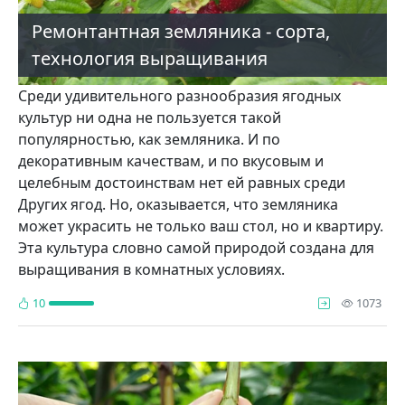
Ремонтантная земляника - сорта,
технология выращивания
Среди удивительного разнообразия ягодных
культур ни одна не пользуется такой
популярностью, как земляника. И по
декоративным качествам, и по вку­совым и
целебным достоинствам нет ей равных среди
Других ягод. Но, оказы­вается, что земляника
может украсить не только ваш стол, но и квартиру.
Эта культура словно самой природой создана для
выращивания в комнатных усло­виях.
про
10
1073