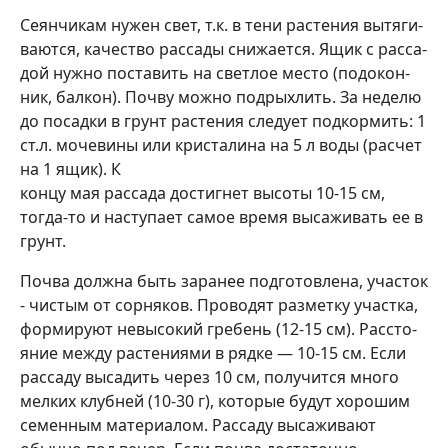
Сеянчикам нужен свет, т.к. в тени растения вытяги­
ваются, качество рассады снижается. Ящик с расса­
дой нужно поставить на светлое место (подокон­
ник, балкон). Почву можно подрыхлить. За неделю
до посадки в грунт растения следует подкормить: 1
ст.л. мочевины или кристалина на 5 л воды (расчет
на 1 ящик). К
концу мая рассада достигнет высоты 10-15 см,
тогда-то и наступает самое время высаживать ее в
грунт.
Почва должна быть за­ранее подготовлена, учас­ток
- чистым от сорняков. Проводят разметку участ­ка,
формируют невысокий гребень (12-15 см). Рассто­
яние между растениями в рядке — 10-15 см. Если
рассаду высадить через 10 см, получится много
мел­ких клубней (10-30 г), кото­рые будут хорошим
семен­ным материалом. Рассаду высаживают