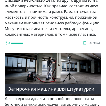
фиксации нескольких деталей друг с другом или с
иной поверхностью. Как правило, состоят из двух
элементов — прижима и рамы. Рама отвечает за
жесткость и прочность конструкции, прижимной
механизм выполняет основную рабочую функцию.
Могут изготавливаться из металла, древесины,
композитных материалов, в том числе пластика.
про
4
3824
Затирочная машина для штукатурки
Для создания идеально ровной поверхности на
бетонной стяжке используют затирочную машину