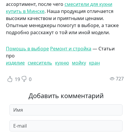
ассортимент, после чего
смесители для кухни
купить в Минске
. Наша продукция отличается
высоким качеством и приятными ценами.
Опытные менеджеры помогут в выборе, а также
подробно расскажут о той или иной модели.
Помощь в выборе
Ремонт и стройка
— Статьи
про
изделие
смеситель
кухню
мойку
кран
пр
727
19
0
Добавить комментарий