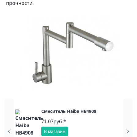
прочности.
отким
Смеситель Haiba HB4908
71.07руб.*
В магазин