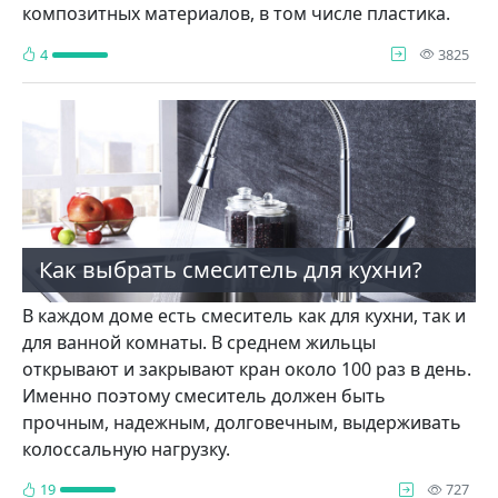
композитных материалов, в том числе пластика.
про
4
3825
Как выбрать смеситель для кухни?
В каждом доме есть смеситель как для кухни, так и
для ванной комнаты. В среднем жильцы
открывают и закрывают кран около 100 раз в день.
Именно поэтому смеситель должен быть
прочным, надежным, долговечным, выдерживать
колоссальную нагрузку.
про
19
727