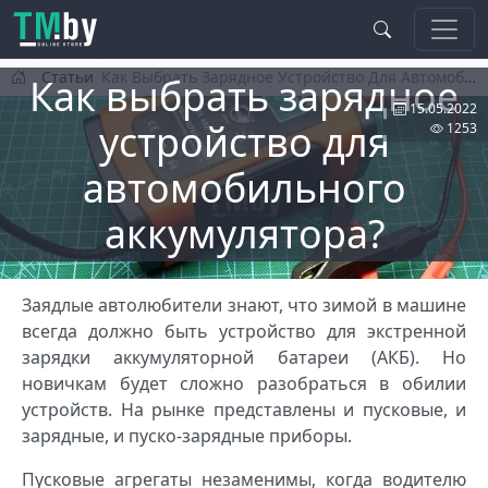
Перейти к основному содержанию
Статьи
Как Выбрать Зарядное Устройство Для Автомобильного Аккумулятора?
Как выбрать зарядное
15.05.2022
устройство для
1253
автомобильного
аккумулятора?
Заядлые автолюбители знают, что зимой в машине
всегда должно быть устройство для экстренной
зарядки аккумуляторной батареи (АКБ). Но
новичкам будет сложно разобраться в обилии
устройств. На рынке представлены и пусковые, и
зарядные, и пуско-зарядные приборы.
Пусковые агрегаты незаменимы, когда водителю