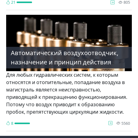
про
21
805
Автоматический воздухоотводчик,
назначение и принцип действия
Для любых гидравлических систем, к которым
относятся и отопительные, попадание воздуха в
магистраль является неисправностью,
приводящей к прекращению функционирования.
Потому что воздух приводит к образованию
пробок, препятствующих циркуляции жидкости.
про
8
5560