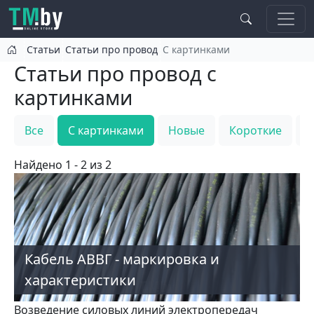
Перейти к основному содержанию
Статьи
Статьи про провод
С картинками
Статьи про провод с
картинками
Все
С картинками
Новые
Короткие
Т
Найдено 1 - 2 из 2
Кабель АВВГ - маркировка и
характеристики
Возведение силовых линий электропередач