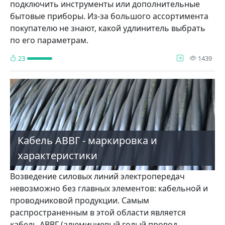
подключить инструменты или дополнительные
бытовые приборы. Из-за большого ассортимента
покупателю не знают, какой удлинитель выбрать
по его параметрам.
про
23
1439
Кабель АВВГ - маркировка и
характеристики
Возведение силовых линий электропередач
невозможно без главных элементов: кабельной и
проводниковой продукции. Самым
распространенным в этой области является
кабель АВВГ (алюминиевый голый провод,