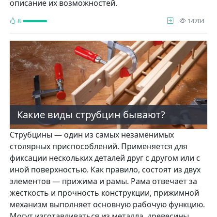
описание их возможностей.
про
8
14704
Какие виды струбцин бывают?
Струбцины — один из самых незаменимых
столярных приспособлений. Применяется для
фиксации нескольких деталей друг с другом или с
иной поверхностью. Как правило, состоят из двух
элементов — прижима и рамы. Рама отвечает за
жесткость и прочность конструкции, прижимной
механизм выполняет основную рабочую функцию.
Могут изготавливаться из металла, древесины,