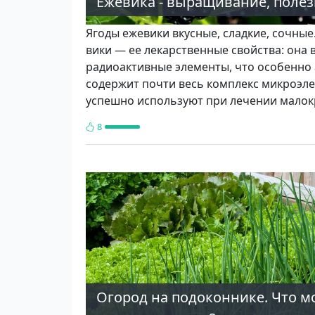
Ежевика - выращивание, полез
Ягоды ежевики вкусные, сладкие, сочные
вики — ее лекарственные свойства: она 
радио­активные элементы, что особенно 
содержит почти весь комплекс микроэле­
успешно ис­пользуют при лечении малокр
8
Огород на подоконнике. Что 