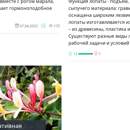
вместе с рогом марала,
Функция лопаты - подъем
ывает гормоноподобное
сыпучего материала: гравия
оснащена широким лезвие
лопаты изготавливается из
просмотров
07.04.2022
175
– из древесины, пластика
Существуют разные виды л
рабочей задачи и условий
13
1
ативная