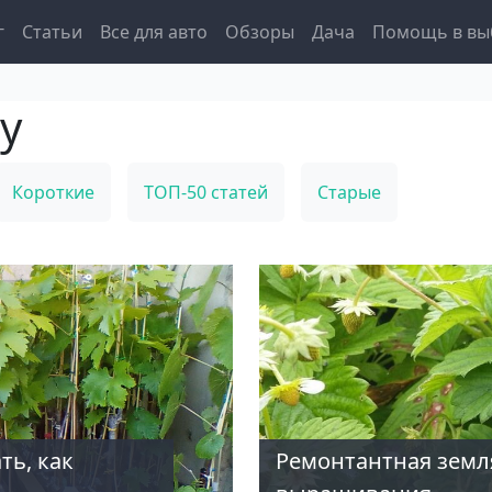
igation
г
Статьи
Все для авто
Обзоры
Дача
Помощь в вы
у
Короткие
ТОП-50 статей
Старые
ть, как
Ремонтантная земля