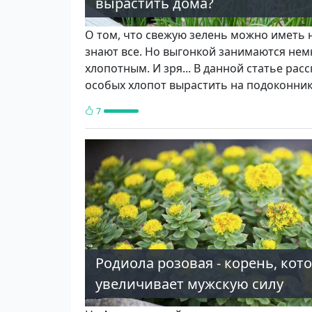
вырастить дома?
О том, что свежую зелень можно иметь н
знают все. Но выгонкой занимаются немн
хлопотным. И зря... В данной статье рас­с
особых хлопот вырастить на подо­конник
7
Родиола розовая - корень, кот
увеличивает мужскую силу