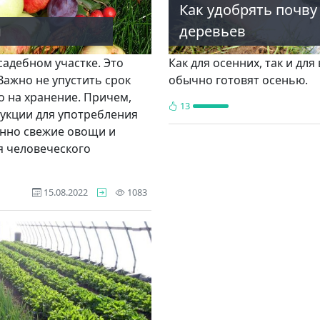
Как удобрять почву
й
деревьев
садебном участке. Это
Как для осенних, так и дл
Важно не упустить срок
обычно готовят осенью.
о на хранение. Причем,
13
укции для употребления
енно свежие ово­щи и
 чело­веческого
просмотра
15.08.2022
1083