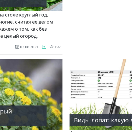
а столе круглый год,
огие, считая ее делом
кажем о том, как без
е целый огород.
просмотров
02.06.2021
197
орый
Виды лопат: какую