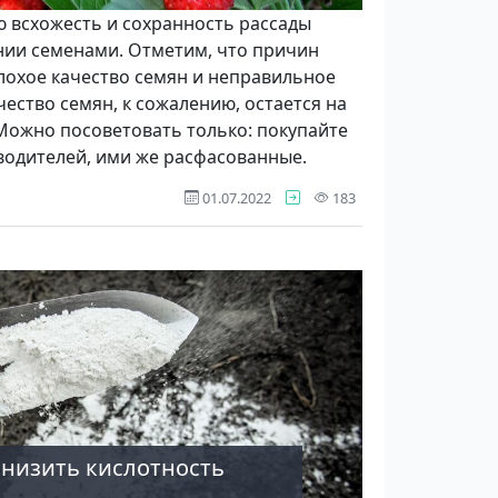
 всхо­жесть и сохранность рас­сады
нии семенами. Отметим, что причин
лохое качество семян и неправильное
ест­во семян, к сожалению, остается на
Можно по­советовать только: поку­пайте
водителей, ими же расфасованные.
просмотра
01.07.2022
183
 снизить кислотность