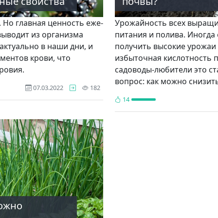
ные свойства
почвы?
. Но главная ценность еже­
Урожайность всех выращив
выводит из организма
пита­ния и полива. Иногд
актуально в наши дни, и
получить высокие урожаи 
ментов крови, что
избыточная кислот­ность п
о­вия.
садоводы-любители это ст
вопрос: как можно снизить
просмотра
07.03.2022
182
14
можно