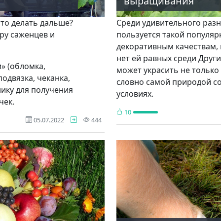
выращивания
что делать дальше?
Среди удивительного разн
ру саженцев и
пользуется такой популярн
декоративным качествам, 
нет ей равных среди Других
» (обломка,
может украсить не только 
одвязка, чеканка,
словно самой природой с
ику для получения
усло­виях.
чек.
10
просмотра
05.07.2022
444