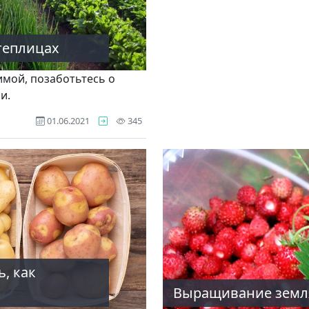
теплицах
имой, позаботьтесь о
и.
просмотров
01.06.2021
345
ь, как
Выращивание земля