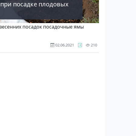
 при посадке плодовых
я весенних посадок посадочные ямы
просмотров
02.06.2021
210