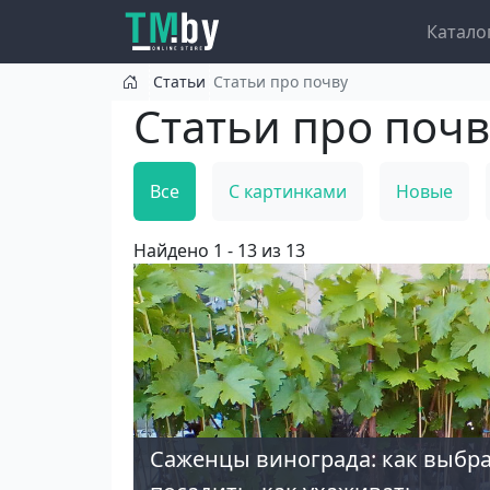
Перейти к основному содержанию
Main nav
Катало
Статьи
Статьи про почву
Статьи про почв
Все
С картинками
Новые
Найдено 1 - 13 из 13
Саженцы винограда: как выбра