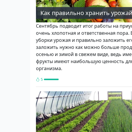
Как правильно хранить урожа
Сентябрь подводит итог работы на приу
очень хлопотная и ответственная пора. 
уборки урожая и правильно заложить ег
заложить нужно как можно больше прод
осе­нью и зимой в свежем виде, ведь им
фрукты имеют наибольшую ценность для
организма.
5