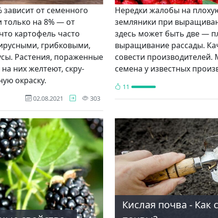
 зависит от се­менного
Нередки жа­лобы на плохую
 толь­ко на 8% — от
земляники при вы­ращива
 что картофель часто
здесь может быть две — п
ирусными, грибковыми,
выращи­вание рассады. Кач
усы. Растения, пораженные
совести про­изводителей. 
 на них желтеют, скру­
семена у известных произ
ую окраску.
11
просмотра
02.08.2021
303
Кислая почва - Как