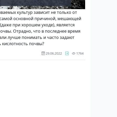
аемых культур зависит не только от
а самой основ­ной причиной, мешающей
(даже при хорошем уходе), является
очвы. Отрадно, что в послед­нее время
али лучше понимать и часто зада­ют
 кис­лотность почвы?
просмотра
29.06.2022
1764