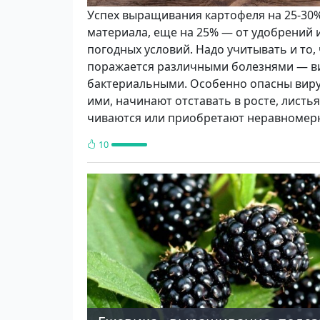
Успех выращива­ния картофеля на 25-30%
материала, еще на 25% — от удобрений и
погодных условий. Надо учитывать и то,
поражается различными болезня­ми — в
бактериальными. Осо­бенно опасны вир
ими, на­чинают отставать в росте, листья
чиваются или приобретают неравномерн
10