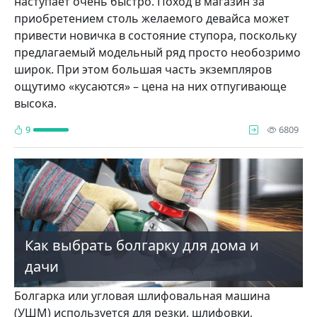
наступает очень быстро. Поход в магазин за
приобретением столь желаемого девайса может
привести новичка в состояние ступора, поскольку
предлагаемый модельный ряд просто необозримо
широк. При этом большая часть экземпляров
ощутимо «кусаются» – цена на них отпугивающе
высока.
про
9
6809
Как выбрать болгарку для дома и
дачи
Болгарка или угловая шлифовальная машина
(УШМ) используется для резки, шлифовки,