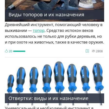
Виды топоров и их назначения
Древнейший инструмент, помогающий человеку в
выживании —
топор
. Средство испокон веков
использовалось не только для рубки деревьев, но
и при охоте на животных, также в качестве оружия.
про
20
2808
Отвертки: виды и их назначение
Универсальный и необходимый инструмент в