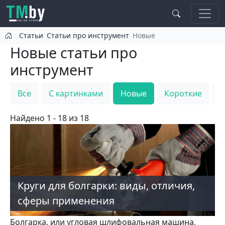
Перейти к основному содержанию
Статьи
Статьи про инструмент
Новые
Новые статьи про
инструмент
Все
С картинками
Новые
Короткие
Т
Найдено 1 - 18 из 18
Круги для болгарки: виды, отличия,
сферы применения
Болгарка, или угловая шлифовальная машина,